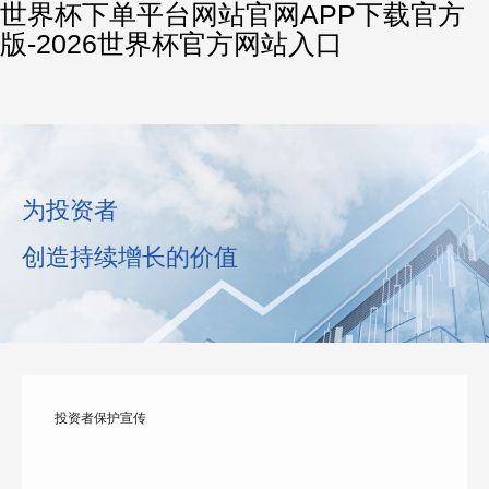
世界杯下单平台网站官网APP下载官方
版-2026世界杯官方网站入口
为投资者
创造持续增长的价值
投资者保护宣传